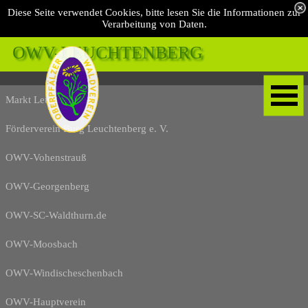
Diese Seite verwendet Cookies, bitte lesen Sie die Informationen zur
Verarbeitung von Daten.
OWV-LEUCHTENBERG 
Markt Leuchtenberg
Förderverein Burg Leuchtenberg e. V.
OWV-Vohenstrauß
OWV-Georgenberg
OWV-SC-Waldthurn.de
OWV-Moosbach
OWV-Windischeschenbach
OWV-Hauptverein