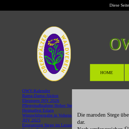
Diese Seit
O
HOME
OWV-Kalender
Rama-Dama-Aktion
Ehrungen JHV 2026
Pflegemaßnahme Hoher Stein
Heimatfest Eslarn
Die maroden Stege über
Wimpelübergabe in Vohenstrauß
JHV 2025
dar.
Erneuerung Stege im Lerautal