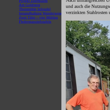
Nach umfangreichen Üb
Projekt Zunftbaum
Am Goldsteig
und auch die Nutzungsd
Thonmühle Infotafel
verzinkten Stahlrosten
Instandhaltung Wanderwege
Zwei Täler – vier Mühlen
Fledermausinfotafeln