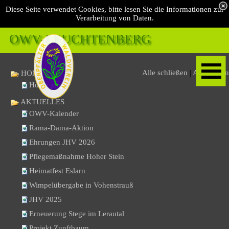
Diese Seite verwendet Cookies, bitte lesen Sie die Informationen zur
Verarbeitung von Daten.
OWV-LEUCHTENBERG 
Alle schließen
|
Alle öffnen
HOME
Home page
AKTUELLES
OWV-Kalender
Rama-Dama-Aktion
Ehrungen JHV 2026
Pflegemaßnahme Hoher Stein
Heimatfest Eslarn
Wimpelübergabe in Vohenstrauß
JHV 2025
Erneuerung Stege im Lerautal
Projekt Zunftbaum