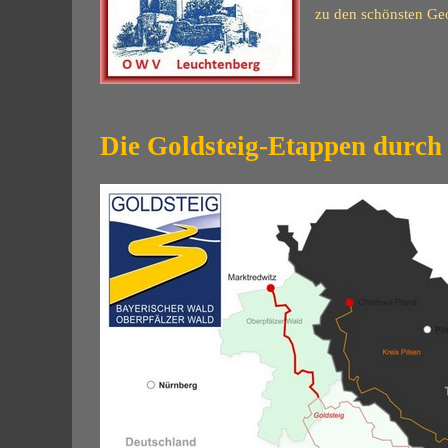
zu
de
n schönsten G
Die Goldsteig-Etappen durch