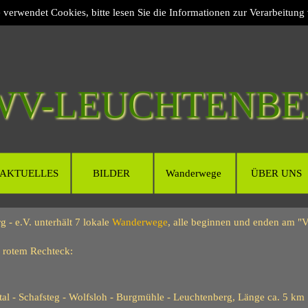
e verwendet Cookies, bitte lesen Sie die Informationen zur Verarbeitung
WV-LEUCHTENBE
AKTUELLES
BILDER
Wanderwege
ÜBER UNS
g - e.V.
unterhält 7 lokale
Wanderwege
, alle beginnen und enden am "V
f rotem Rechteck:
tal - Schafsteg - Wolfsloh - Burgmühle - Leuchtenberg, Länge ca. 5 km