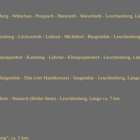
erg - Wittschau - Preppach - Bernrieth - Wieselrieth - Leuchtenberg,
Lä
tenberg - Lückenrieth - Luhetal - Michldorf - Burgmühle - Leuchtenber
npoppenhof - Kaimling - Luhetal - Kleinpoppenhof - Leuchtenberg, Lä
Sargmühle - Elm (vier Handkreuze) - Sargmühle - Leuchtenberg, Länge
olz - Steinach (Heller Stein) - Leuchtenberg, Länge ca. 7 km
rg", ca. 5 km;